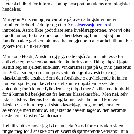
lavterskeltilbud for informasjon og koseprat om ukens ornitologiske
hendelser.
Min sønn Arnstein og jeg var ofte på overnattingsturer under
primitive forhold både før og etter
Artsobservasjoner.no
sin
inntreden. Astrid likte godt disse sene kveldsrapportene, hvor vi ofte
i godt humør, fortalte om dagens hendelser og funn. Jeg og min
familie hadde god kontakt med henne gjennom alle år helt til hun ble
sykere for 3-4 uker siden.
Min kone Heidi ,Arnstein og jeg, delte også Astrids interesse for
antikviteter, porselen og materiell kulturhistorie. Tidlig i høst kjøpte
Astrid seg en sjelden eksklusiv vinkaraffel laget på Gjøvik glassbruk
for 200 år siden, som hun presiserte ble kjøpt av estetiske og
glasskulturelle årsaker. Som den forsiktige og avholdende kvinnen
hun var spurte jeg likevel om det kunne oppstå en passende
anledning for å kunne fylle den. Jeg tilbød meg å stille med innhold
for å kunne bli beskjenket fra hennes klassekaraffel. Men nei, selv
ikke statsforvalterens beslutning kunne ledet henne til korkene.
Isteden viste hun meg sitt siste klassekjøp, en gammel, emaljert
sølvbrosje med motiv av en jaktende havørn laget av den berømte
designeren Gustav Gaudernack.
Helt til slutt kommer jeg ikke unna da Astrid for ca. 6 uker siden
ringte meg for å snakke om en svært så sjarmerende veteranbil hun