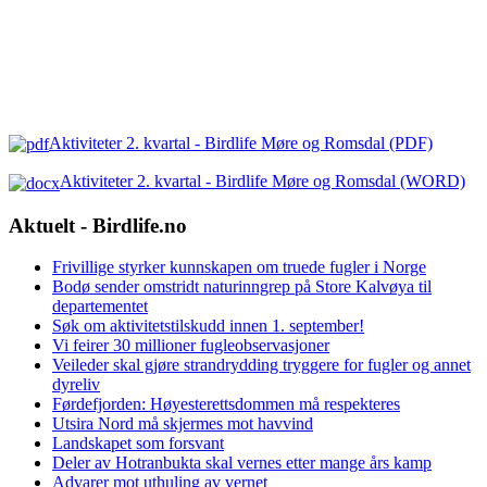
Aktiviteter 2. kvartal - Birdlife Møre og Romsdal (PDF)
Aktiviteter 2. kvartal - Birdlife Møre og Romsdal (WORD)
Aktuelt - Birdlife.no
Frivillige styrker kunnskapen om truede fugler i Norge
Bodø sender omstridt naturinngrep på Store Kalvøya til
departementet
Søk om aktivitetstilskudd innen 1. september!
Vi feirer 30 millioner fugleobservasjoner
Veileder skal gjøre strandrydding tryggere for fugler og annet
dyreliv
Førdefjorden: Høyesterettsdommen må respekteres
Utsira Nord må skjermes mot havvind
Landskapet som forsvant
Deler av Hotranbukta skal vernes etter mange års kamp
Advarer mot uthuling av vernet