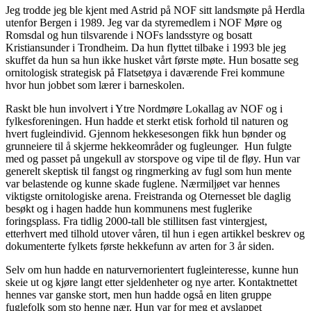
Jeg trodde jeg ble kjent med Astrid på NOF sitt landsmøte på Herdla
utenfor Bergen i 1989. Jeg var da styremedlem i NOF Møre og
Romsdal og hun tilsvarende i NOFs landsstyre og bosatt
Kristiansunder i Trondheim. Da hun flyttet tilbake i 1993 ble jeg
skuffet da hun sa hun ikke husket vårt første møte. Hun bosatte seg
ornitologisk strategisk på Flatsetøya i daværende Frei kommune
hvor hun jobbet som lærer i barneskolen.
Raskt ble hun involvert i Ytre Nordmøre Lokallag av NOF og i
fylkesforeningen. Hun hadde et sterkt etisk forhold til naturen og
hvert fugleindivid. Gjennom hekkesesongen fikk hun bønder og
grunneiere til å skjerme hekkeområder og fugleunger. Hun fulgte
med og passet på ungekull av storspove og vipe til de fløy. Hun var
generelt skeptisk til fangst og ringmerking av fugl som hun mente
var belastende og kunne skade fuglene. Nærmiljøet var hennes
viktigste ornitologiske arena. Freistranda og Oternesset ble daglig
besøkt og i hagen hadde hun kommunens mest fuglerike
foringsplass. Fra tidlig 2000-tall ble stillitsen fast vintergjest,
etterhvert med tilhold utover våren, til hun i egen artikkel beskrev og
dokumenterte fylkets første hekkefunn av arten for 3 år siden.
Selv om hun hadde en naturvernorientert fugleinteresse, kunne hun
skeie ut og kjøre langt etter sjeldenheter og nye arter. Kontaktnettet
hennes var ganske stort, men hun hadde også en liten gruppe
fuglefolk som sto henne nær. Hun var for meg et avslappet