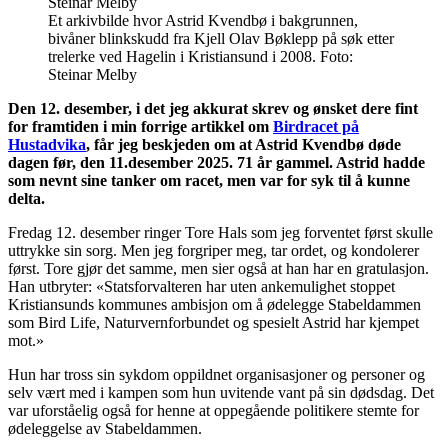
Et arkivbilde hvor Astrid Kvendbø i bakgrunnen,
bivåner blinkskudd fra Kjell Olav Bøklepp på søk etter
trelerke ved Hagelin i Kristiansund i 2008. Foto:
Steinar Melby
Den 12. desember, i det jeg akkurat skrev og ønsket dere fint
for framtiden i min forrige artikkel om
Birdracet på
Hustadvika
, får jeg beskjeden om at Astrid Kvendbø døde
dagen før, den 11.desember 2025. 71 år gammel. Astrid hadde
som nevnt sine tanker om racet, men var for syk til å kunne
delta.
Fredag 12. desember ringer Tore Hals som jeg forventet først skulle
uttrykke sin sorg. Men jeg forgriper meg, tar ordet, og kondolerer
først. Tore gjør det samme, men sier også at han har en gratulasjon.
Han utbryter: «Statsforvalteren har uten ankemulighet stoppet
Kristiansunds kommunes ambisjon om å ødelegge Stabeldammen
som Bird Life, Naturvernforbundet og spesielt Astrid har kjempet
mot.»
Hun har tross sin sykdom oppildnet organisasjoner og personer og
selv vært med i kampen som hun uvitende vant på sin dødsdag. Det
var uforståelig også for henne at oppegående politikere stemte for
ødeleggelse av Stabeldammen.