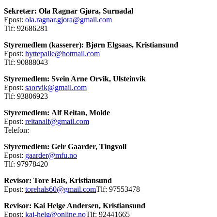
Sekretær: Ola Ragnar Gjøra, Surnadal
Epost:
ola.ragnar.gjora@gmail.com
Tlf: 92686281
Styremedlem (kasserer): Bjørn Elgsaas, Kristiansund
Epost:
hyttepalle@hotmail.com
Tlf: 90888043
Styremedlem: Svein Arne Orvik, Ulsteinvik
Epost:
saorvik@gmail.com
Tlf: 93806923
Styremedlem: Alf Reitan, Molde
Epost:
reitanalf@gmail.com
Telefon:
Styremedlem: Geir Gaarder, Tingvoll
Epost:
gaarder@mfu.no
Tlf: 97978420
Revisor: Tore Hals, Kristiansund
Epost:
torehals60@gmail.com
Tlf: 97553478
Revisor: Kai Helge Andersen, Kristiansund
Epost:
kai-helg@online.no
Tlf:
92441665