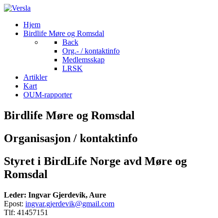
Hjem
Birdlife Møre og Romsdal
Back
Org.- / kontaktinfo
Medlemsskap
LRSK
Artikler
Kart
OUM-rapporter
Birdlife Møre og Romsdal
Organisasjon / kontaktinfo
Styret i BirdLife Norge avd Møre og
Romsdal
Leder: Ingvar Gjerdevik, Aure
Epost:
ingvar.gjerdevik@gmail.com
Tlf: 41457151