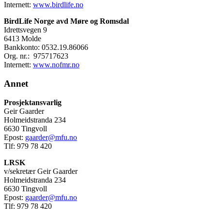
Internett:
www.birdlife.no
BirdLife Norge avd Møre og Romsdal
Idrettsvegen 9
6413 Molde
Bankkonto: 0532.19.86066
Org. nr.: 975717623
Internett:
www.nofmr.no
Annet
Prosjektansvarlig
Geir Gaarder
Holmeidstranda 234
6630 Tingvoll
Epost:
gaarder@mfu.no
Tlf: 979 78 420
LRSK
v/sekretær Geir Gaarder
Holmeidstranda 234
6630 Tingvoll
Epost:
gaarder@mfu.no
Tlf: 979 78 420