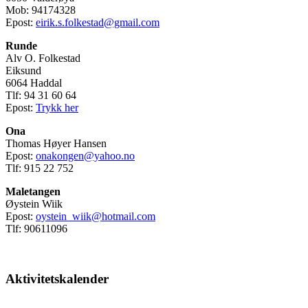
Mob: 94174328
Epost:
eirik.s.folkestad@gmail.com
Runde
Alv O. Folkestad
Eiksund
6064 Haddal
Tlf: 94 31 60 64
Epost:
Trykk her
Ona
Thomas Høyer Hansen
Epost:
onakongen@yahoo.no
Tlf: 915 22 752
Maletangen
Øystein Wiik
Epost:
oystein_wiik@hotmail.com
Tlf: 90611096
Aktivitetskalender