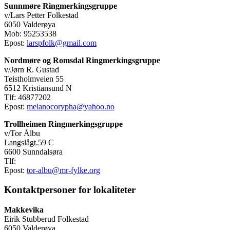
Sunnmøre Ringmerkingsgruppe
v/Lars Petter Folkestad
6050 Valderøya
Mob: 95253538
Epost:
larspfolk@gmail.com
Nordmøre og Romsdal Ringmerkingsgruppe
v/Jørn R. Gustad
Teistholmveien 55
6512 Kristiansund N
Tlf: 46877202
Epost:
melanocorypha@yahoo.no
Trollheimen Ringmerkingsgruppe
v/Tor Ålbu
Langslågt.59 C
6600 Sunndalsøra
Tlf:
Epost:
tor-albu@mr-fylke.org
Kontaktpersoner for lokaliteter
Makkevika
Eirik Stubberud Folkestad
6050 Valderøya