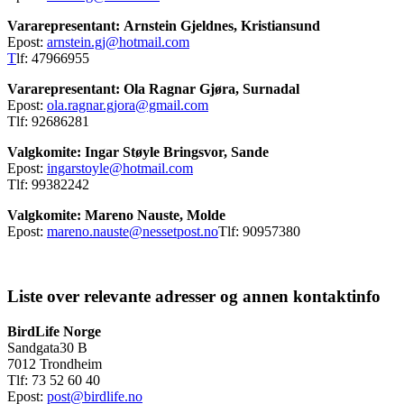
Vararepresentant: Arnstein Gjeldnes, Kristiansund
Epost:
arnstein.gj@hotmail.com
T
lf: 47966955
Vararepresentant: Ola Ragnar Gjøra, Surnadal
Epost:
ola.ragnar.gjora@gmail.com
Tlf: 92686281
Valgkomite: Ingar Støyle Bringsvor, Sande
Epost:
ingarstoyle@hotmail.com
Tlf: 99382242
Valgkomite: Mareno Nauste, Molde
Epost:
mareno.nauste@nessetpost.no
Tlf: 90957380
Liste over relevante adresser og annen kontaktinfo
BirdLife Norge
Sandgata30 B
7012 Trondheim
Tlf: 73 52 60 40
Epost:
post@birdlife.no