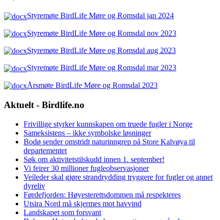
Styremøte BirdLife Møre og Romsdal jan 2024
S
tyremøte BirdLife Møre og Romsdal nov 2023
S
tyremøte BirdLife Møre og Romsdal aug 2023
Styremøte BirdLife Møre og Romsdal mar 2023
Årsmøte BirdLife Møre og Romsdal 2023
Aktuelt - Birdlife.no
Frivillige styrker kunnskapen om truede fugler i Norge
Sameksistens – ikke symbolske løsninger
Bodø sender omstridt naturinngrep på Store Kalvøya til
departementet
Søk om aktivitetstilskudd innen 1. september!
Vi feirer 30 millioner fugleobservasjoner
Veileder skal gjøre strandrydding tryggere for fugler og annet
dyreliv
Førdefjorden: Høyesterettsdommen må respekteres
Utsira Nord må skjermes mot havvind
Landskapet som forsvant