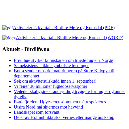
Aktiviteter 2. kvartal - Birdlife Møre og Romsdal (PDF)
Aktiviteter 2. kvartal - Birdlife Møre og Romsdal (WORD)
Aktuelt - Birdlife.no
Frivillige styrker kunnskapen om truede fugler i Norge
Sameksistens – ikke symbolske løsninger
Bodø sender omstridt naturinngrep på Store Kalvøya til
departementet
Søk om aktivitetstilskudd innen 1. september!
Vi feirer 30 millioner fugleobservasjoner
Veileder skal gjøre strandrydding tryggere for fugler og annet
dyreliv
Førdefjorden: Høyesterettsdommen må respekteres
Utsira Nord må skjermes mot havvind
Landskapet som forsvant
Deler av Hotranbukta skal vernes etter mange års kamp