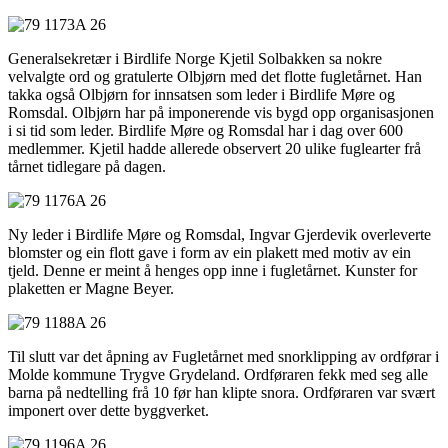
Generalsekretær i Birdlife Norge Kjetil Solbakken sa nokre
velvalgte ord og gratulerte Olbjørn med det flotte fugletårnet. Han
takka også Olbjørn for innsatsen som leder i Birdlife Møre og
Romsdal. Olbjørn har på imponerende vis bygd opp organisasjonen
i si tid som leder. Birdlife Møre og Romsdal har i dag over 600
medlemmer. Kjetil hadde allerede observert 20 ulike fuglearter frå
tårnet tidlegare på dagen.
Ny leder i Birdlife Møre og Romsdal, Ingvar Gjerdevik overleverte
blomster og ein flott gave i form av ein plakett med motiv av ein
tjeld. Denne er meint å henges opp inne i fugletårnet. Kunster for
plaketten er Magne Beyer.
Til slutt var det åpning av Fugletårnet med snorklipping av ordførar i
Molde kommune Trygve Grydeland. Ordføraren fekk med seg alle
barna på nedtelling frå 10 før han klipte snora. Ordføraren var svært
imponert over dette byggverket.