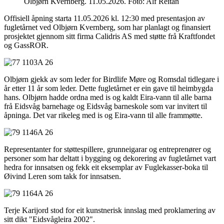
Olbjørn Kvernberg. 11.05.2026. Foto: Alf Reitan
Offisiell åpning starta 11.05.2026 kl. 12:30 med presentasjon av
fugletårnet ved Olbjørn Kvernberg, som har planlagt og finansiert
prosjektet gjennom sitt firma Calidris AS med støtte frå Kraftfondet
og GassROR.
Olbjørn gjekk av som leder for Birdlife Møre og Romsdal tidlegare i
år etter 11 år som leder. Dette fugletårnet er ein gave til heimbygda
hans. Olbjørn hadde ordna med is og kaldt Eira-vann til alle barna
frå Eidsvåg barnehage og Eidsvåg barneskole som var invitert til
åpninga. Det var rikeleg med is og Eira-vann til alle frammøtte.
Representanter for støttespillere, grunneigarar og entreprenører og
personer som har deltatt i bygging og dekorering av fugletårnet vart
hedra for innsatsen og fekk eit eksemplar av Fuglekasser-boka til
Øivind Leren som takk for innsatsen.
Terje Karijord stod for eit kunstnerisk innslag med proklamering av
sitt dikt "Eidsvågleira 2002".