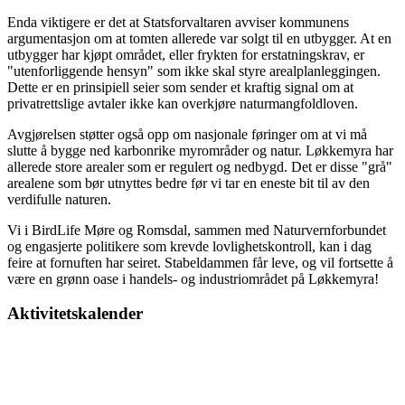
Enda viktigere er det at Statsforvaltaren avviser kommunens
argumentasjon om at tomten allerede var solgt til en utbygger. At en
utbygger har kjøpt området, eller frykten for erstatningskrav, er
"utenforliggende hensyn" som ikke skal styre arealplanleggingen.
Dette er en prinsipiell seier som sender et kraftig signal om at
privatrettslige avtaler ikke kan overkjøre naturmangfoldloven.
Avgjørelsen støtter også opp om nasjonale føringer om at vi må
slutte å bygge ned karbonrike myrområder og natur. Løkkemyra har
allerede store arealer som er regulert og nedbygd. Det er disse "grå"
arealene som bør utnyttes bedre før vi tar en eneste bit til av den
verdifulle naturen.
Vi i BirdLife Møre og Romsdal, sammen med Naturvernforbundet
og engasjerte politikere som krevde lovlighetskontroll, kan i dag
feire at fornuften har seiret. Stabeldammen får leve, og vil fortsette å
være en grønn oase i handels- og industriområdet på Løkkemyra!
Aktivitetskalender