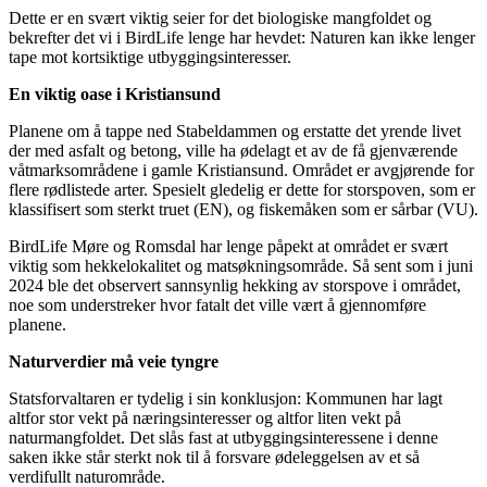
Dette er en svært viktig seier for det biologiske mangfoldet og
bekrefter det vi i BirdLife lenge har hevdet: Naturen kan ikke lenger
tape mot kortsiktige utbyggingsinteresser.
En viktig oase i Kristiansund
Planene om å tappe ned Stabeldammen og erstatte det yrende livet
der med asfalt og betong, ville ha ødelagt et av de få gjenværende
våtmarksområdene i gamle Kristiansund. Området er avgjørende for
flere rødlistede arter. Spesielt gledelig er dette for storspoven, som er
klassifisert som sterkt truet (EN), og fiskemåken som er sårbar (VU).
BirdLife Møre og Romsdal har lenge påpekt at området er svært
viktig som hekkelokalitet og matsøkningsområde. Så sent som i juni
2024 ble det observert sannsynlig hekking av storspove i området,
noe som understreker hvor fatalt det ville vært å gjennomføre
planene.
Naturverdier må veie tyngre
Statsforvaltaren er tydelig i sin konklusjon: Kommunen har lagt
altfor stor vekt på næringsinteresser og altfor liten vekt på
naturmangfoldet. Det slås fast at utbyggingsinteressene i denne
saken ikke står sterkt nok til å forsvare ødeleggelsen av et så
verdifullt naturområde.