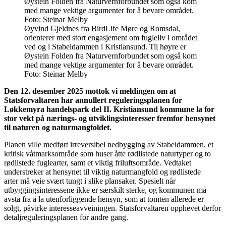
Øyvind Gjeldnes fra BirdLife Møre og Romsdal,
orienterer med stort engasjement om fugleliv i området
ved og i Stabeldammen i Kristiansund. Til høyre er
Øystein Folden fra Naturvernforbundet som også kom
med mange vektige argumenter for å bevare området.
Foto: Steinar Melby
Den 12. desember 2025 mottok vi meldingen om at
Statsforvaltaren har annullert reguleringsplanen for
Løkkemyra handelspark del II. Kristiansund kommune la for
stor vekt på nærings- og utviklingsinteresser fremfor hensynet
til naturen og naturmangfoldet.
Planen ville medført irreversibel nedbygging av Stabeldammen, et
kritisk våtmarksområde som huser åtte rødlistede naturtyper og to
rødlistede fuglearter, samt et viktig friluftsområde. Vedtaket
understreker at hensynet til viktig naturmangfold og rødlistede
arter må veie svært tungt i slike plansaker. Spesielt når
utbyggingsinteressene ikke er særskilt sterke, og kommunen må
avstå fra å la utenforliggende hensyn, som at tomten allerede er
solgt, påvirke interesseavveiningen. Statsforvaltaren opphevet derfor
detaljreguleringsplanen for andre gang.